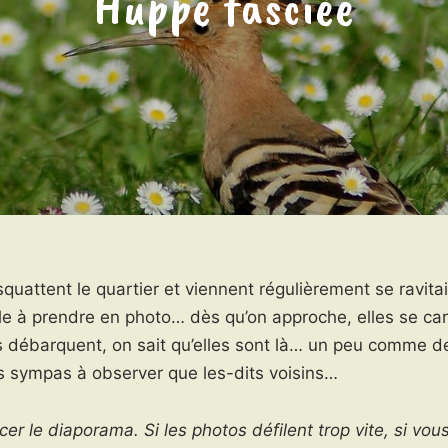
Huppe fasciée
quattent le quartier et viennent régulièrement se ravitai
cile à prendre en photo… dès qu’on approche, elles se cara
es débarquent, on sait qu’elles sont là… un peu comme d
lus sympas à observer que les-dits voisins…
er le diaporama. Si les photos défilent trop vite, si vo